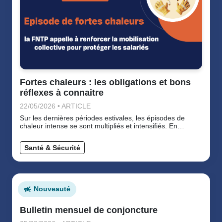
Fortes chaleurs : les obligations et bons
réflexes à connaitre
22/05/2026 • ARTICLE
Sur les dernières périodes estivales, les épisodes de
chaleur intense se sont multipliés et intensifiés. En
réaction, la règlementation en matière de prévention et de
protection de la santé des travailleurs face aux risques
Santé & Sécurité
liés à la chaleur s’est étoffée. En parallèle, la FNTP a
élaboré plusieurs outils et documents pour aider et
accompagner les entreprises dans l’évaluation des
risques liés à la chaleur et la mise en place d’une politique
de prévention appropriée.
Nouveauté
Bulletin mensuel de conjoncture