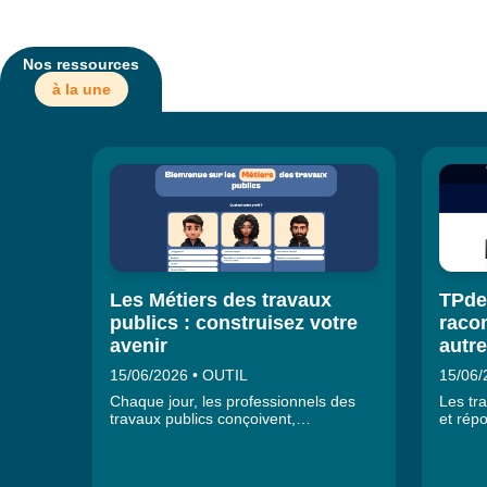
Nos ressources
à la une
Les Métiers des travaux
TPde
publics : construisez votre
racon
avenir
autr
15/06/2026 • OUTIL
15/06/
Chaque jour, les professionnels des
Les tr
travaux publics conçoivent,
et rép
construisent et entretiennent les
défis 
infrastructures qui permettent à la
écologi
société de fonctionner : routes, ponts,
nouvel