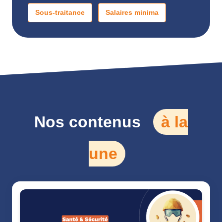
Sous-traitance
Salaires minima
Nos contenus
à la
une