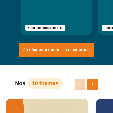
réseaux d’eau, énergie, mobilité,
chantie
numérique ou encore aménagements
autant 
urbains.
du sec
Formation professionnelle
Transi
Je découvre toutes les ressources
Nos
10 thèmes
keyboard_arrow_left
keyboard_arrow_right