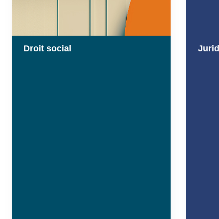
Droit social
Juri