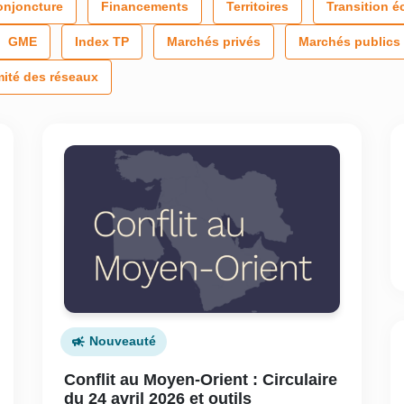
onjoncture
Financements
Territoires
Transition é
GME
Index TP
Marchés privés
Marchés publics
mité des réseaux
Nouveauté
Conflit au Moyen-Orient : Circulaire
du 24 avril 2026 et outils