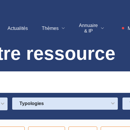
t
Annuaire
Actualités
Thèmes
M
& IP
Inf
tre ressource
Typologies