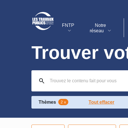
FNTP
Notre
réseau
Trouver vo
search
Thèmes
2 x
Tout effacer