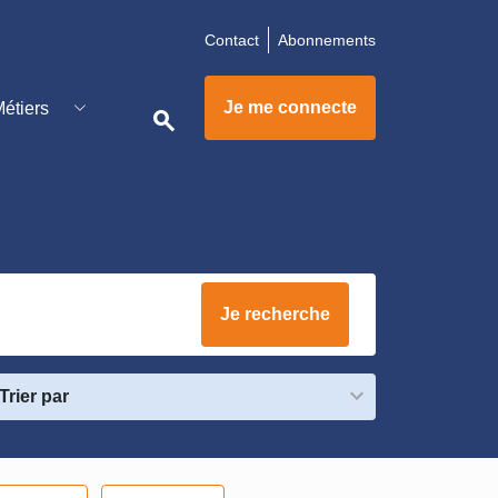
Contact
Abonnements
pdemain
Je me connecte
étiers
search
raClimat
Je recherche
Trier par