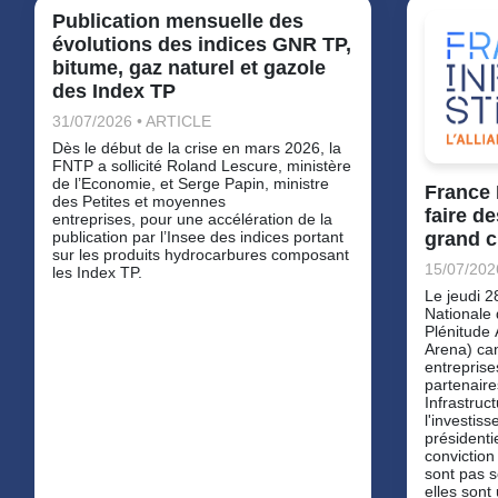
Publication mensuelle des
évolutions des indices GNR TP,
bitume, gaz naturel et gazole
des Index TP
31/07/2026 • ARTICLE
Dès le début de la crise en mars 2026, la
FNTP a sollicité Roland Lescure, ministère
de l’Economie, et Serge Papin, ministre
France 
des Petites et moyennes
faire d
entreprises, pour une accélération de la
publication par l’Insee des indices portant
grand c
sur les produits hydrocarbures composant
15/07/202
les Index TP.
Le jeudi 2
Nationale 
Plénitude
Arena) cand
entreprise
partenair
Infrastruc
l'investis
présidenti
conviction 
sont pas s
elles sont