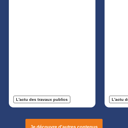
L'actu des travaux publics
L'actu d
Je découvre d'autres contenus