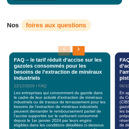
Nos
foires aux questions
keyboard_arrow_left
keyboard_arrow_right
FAQ – le tarif réduit d’accise sur les
FAQ
gazoles consommés pour les
d’a
besoins de l’extraction de minéraux
l’a
industriels
pis
22/12/2025 • FAQ
06/1
Les entreprises qui consomment du gazole dans
En ap
le cadre de leur activité d’extraction de minéraux
du Co
industriels ou de travaux de terrassement pour les
(CIB
besoins de l’extraction de minéraux industriels
gazo
peuvent demander le remboursement partiel de
les b
l’accise supportée sur le carburant consommé
prépa
depuis le 1er janvier 2024 par leurs engins
réser
éligibles dans les conditions détaillées ci-dessous.
de dé