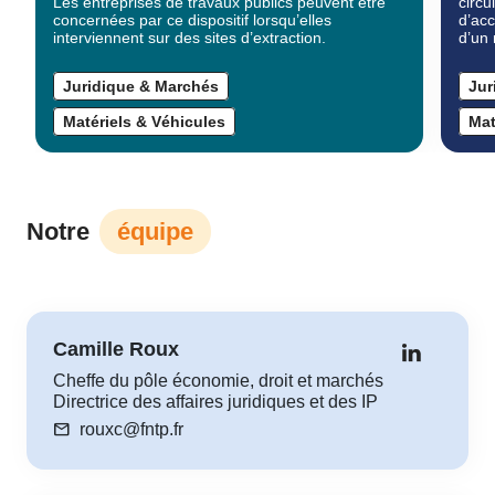
Les entreprises de travaux publics peuvent être
circu
concernées par ce dispositif lorsqu’elles
d’acc
interviennent sur des sites d’extraction.
d’un 
Juridique & Marchés
Jur
Matériels & Véhicules
Mat
Notre
équipe
Camille Roux
Cheffe du pôle économie, droit et marchés
Directrice des affaires juridiques et des IP
mail
rouxc@fntp.fr