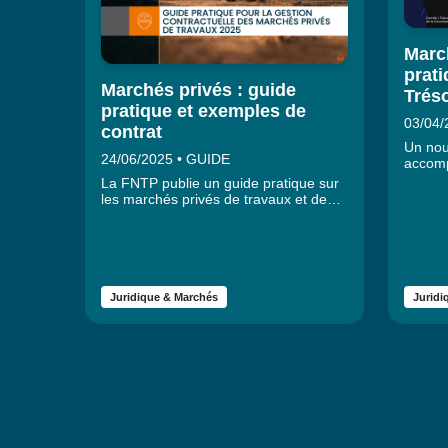
Marc
prat
Marchés privés : guide
Tréso
pratique et exemples de
03/04/
contrat
Un nou
24/06/2025 • GUIDE
accomp
guide 
La FNTP publie un guide pratique sur
pratiqu
les marchés privés de travaux et deux
règlem
exemples de marchés à compléter. Ils
de tra
ont été élaborés par le Comité
« Guides et pratiques de la gestion
contractuelle « de la Commission Droit
et Marchés.
Juridique & Marchés
Juridi