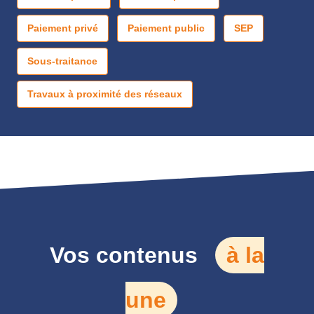
Paiement privé
Paiement public
SEP
Sous-traitance
Travaux à proximité des réseaux
Vos contenus
à la
une