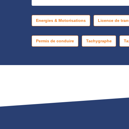
Energies & Motorisations
Licence de tran
Permis de conduire
Tachygraphe
Ta