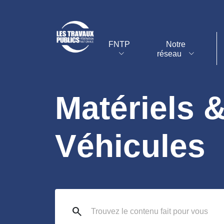
FNTP
Notre
réseau
Matériels 
Véhicules
search