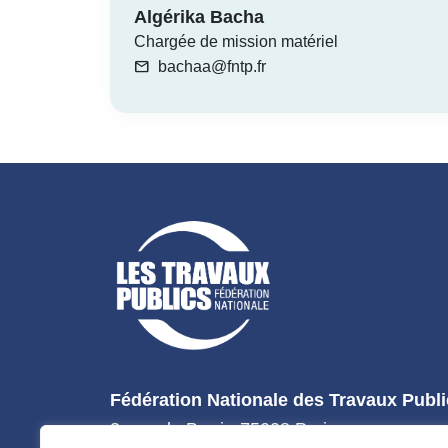
Algérika Bacha
Chargée de mission matériel
mail
bachaa@fntp.fr
Fédération Nationale des Travaux Publ
3, rue de Berri - 75008 Paris