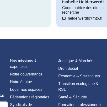
Isabelle Helderwerdt
Coordinatrice des directio
recherche
mail
helderwerdti@fntp.fr
Nos missions &
Juridique & Marchés
expertises
Droit Social
Notre gouvernance
Economie & Statistiques
Notre équipe
Transition écologique &
Louer nos espaces
RSE
ics
Fédérations régionales
Santé & Sécurité
Syndicats de
Formation professionnelle