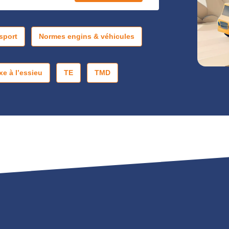
sport
Normes engins & véhicules
xe à l’essieu
TE
TMD