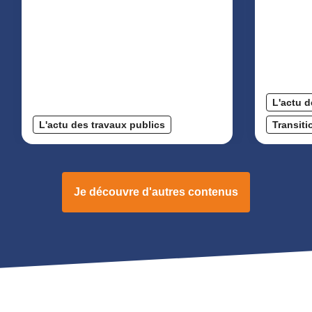
L'actu d
L'actu des travaux publics
Transit
Je découvre d'autres contenus