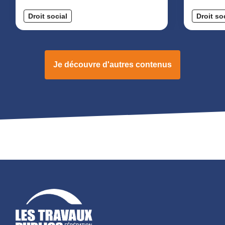
Droit social
Droit so
Je découvre d'autres contenus