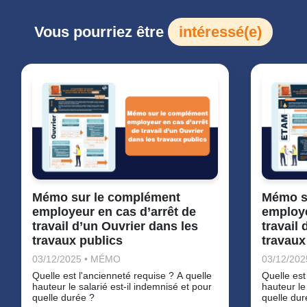
Vous pourriez être
intéressé(e)
Mémo sur le complément
Mémo s
employeur en cas d’arrêt de
employe
travail d’un Ouvrier dans les
travail
travaux publics
travaux
03/12/2025 • MÉMO
03/12/20
Quelle est l'ancienneté requise ? A quelle
Quelle est
hauteur le salarié est-il indemnisé et pour
hauteur le
quelle durée ?
quelle dur