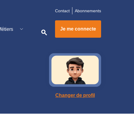
Contact
Abonnements
pdemain
Je me connecte
étiers
search
Changer de profil