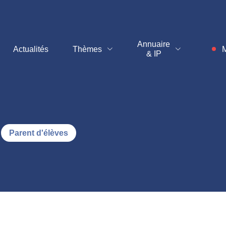
t
Annuaire
Actualités
Thèmes
M
& IP
Parent d'élèves