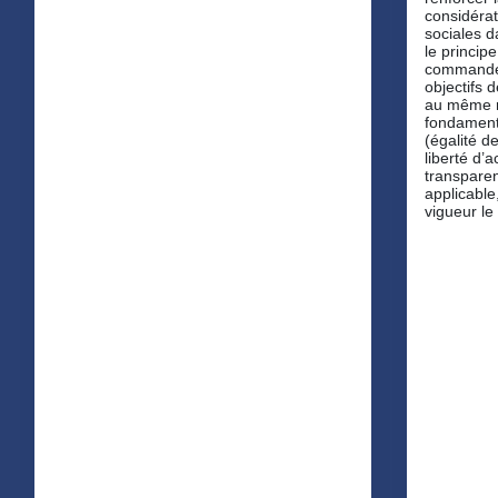
considéra
sociales d
le principe
commande p
objectifs 
au même r
fondament
(égalité d
liberté d’
transpare
applicable
vigueur le