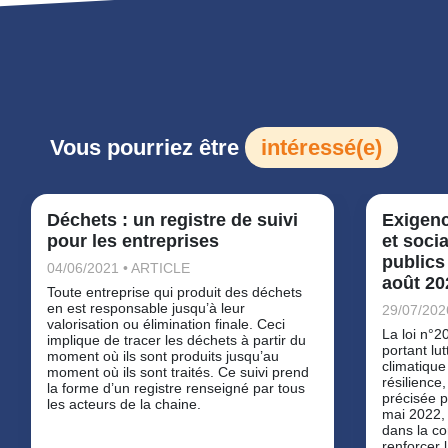
Vous pourriez être
intéressé(e)
Déchets : un registre de suivi
Exigen
pour les entreprises
et soci
publics
04/06/2021 • ARTICLE
août 20
Toute entreprise qui produit des déchets
en est responsable jusqu’à leur
29/07/202
valorisation ou élimination finale. Ceci
La loi n°
implique de tracer les déchets à partir du
portant lu
moment où ils sont produits jusqu’au
climatique
moment où ils sont traités. Ce suivi prend
résilience,
la forme d’un registre renseigné par tous
précisée p
les acteurs de la chaine.
mai 2022, 
dans la c
renforcer 