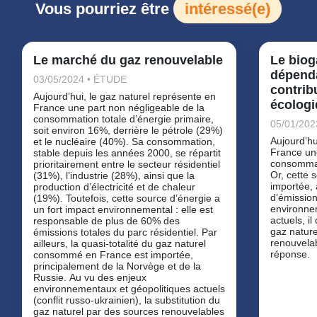
Vous pourriez être
intéressé(e)
Le marché du gaz renouvelable
Le bioga
dépenda
03/05/2024 • ÉTUDE
contribu
Aujourd’hui, le gaz naturel représente en
écolog
France une part non négligeable de la
consommation totale d’énergie primaire,
05/01/202
soit environ 16%, derrière le pétrole (29%)
Aujourd’hu
et le nucléaire (40%). Sa consommation,
France une
stable depuis les années 2000, se répartit
consommati
prioritairement entre le secteur résidentiel
Or, cette 
(31%), l’industrie (28%), ainsi que la
importée, 
production d’électricité et de chaleur
d’émission
(19%). Toutefois, cette source d’énergie a
environne
un fort impact environnemental : elle est
actuels, il
responsable de plus de 60% des
gaz nature
émissions totales du parc résidentiel. Par
renouvelab
ailleurs, la quasi-totalité du gaz naturel
réponse.
consommé en France est importée,
principalement de la Norvège et de la
Russie. Au vu des enjeux
environnementaux et géopolitiques actuels
(conflit russo-ukrainien), la substitution du
gaz naturel par des sources renouvelables