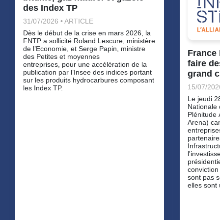
des Index TP
31/07/2026 • ARTICLE
Dès le début de la crise en mars 2026, la
FNTP a sollicité Roland Lescure, ministère
de l’Economie, et Serge Papin, ministre
France 
des Petites et moyennes
faire d
entreprises, pour une accélération de la
publication par l’Insee des indices portant
grand c
sur les produits hydrocarbures composant
15/07/202
les Index TP.
Le jeudi 2
Nationale 
Plénitude
Arena) cand
entreprise
partenair
Infrastruc
l'investis
présidenti
conviction 
sont pas s
elles sont