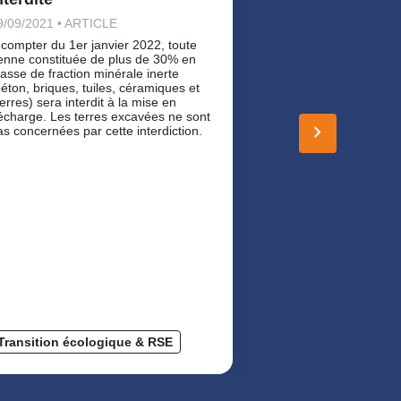
9/09/2021 • ARTICLE
17/03/2026 • ART
 compter du 1er janvier 2022, toute
Sur les chantiers 
enne constituée de plus de 30% en
de nombreux maté
asse de fraction minérale inerte
réutilisés ou valor
béton, briques, tuiles, céramiques et
au cœur de l’écono
erres) sera interdit à la mise en
contribue à préser
écharge. Les terres excavées ne sont
naturelles, limiter
keyboard_arrow_right
as concernées par cette interdiction.
matériaux et rédui
carbone des projet
des matériaux ne r
de pratiques appro
s’inscrit dans un 
et méthodologique
des exigences tec
environnementales
définies au niveau
Transition écologique & RSE
Transition éco