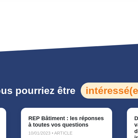
us pourriez être
intéressé(e
REP Bâtiment : les réponses
D
à toutes vos questions
v
d
10/01/2023 • ARTICLE
i