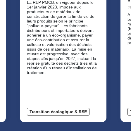
La REP PMCB, en vigueur depuis le
1er janvier 2023, impose aux
2
producteurs de matériaux de
A
construction de gérer la fin de vie de
b
leurs produits selon le principe
m
"pollueur-payeur". Les fabricants,
(
distributeurs et importateurs doivent
pi
adhérer à un éco-organisme, payer
d
une éco-contribution et assurer la
p
collecte et valorisation des déchets
issus de ces matériaux. La mise en
œuvre est progressive, avec des
étapes clés jusqu'en 2027, incluant la
reprise gratuite des déchets triés et la
création d'un réseau d'installations de
traitement.
Transition écologique & RSE