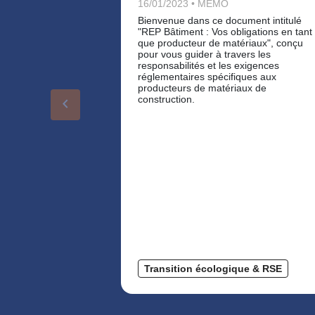
16/01/2023 • MÉMO
Bienvenue dans ce document intitulé
"REP Bâtiment : Vos obligations en tant
que producteur de matériaux", conçu
pour vous guider à travers les
responsabilités et les exigences
réglementaires spécifiques aux
producteurs de matériaux de
construction.
keyboard_arrow_left
Transition écologique & RSE