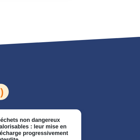
)
échets non dangereux
Valorisation 
alorisables : leur mise en
issus de chan
écharge progressivement
pratique enca
nterdite
maîtrisée