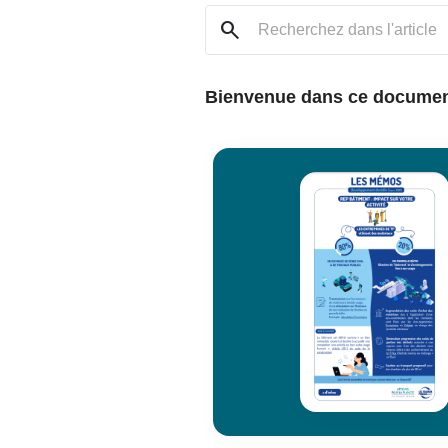
search
Bienvenue dans ce document 