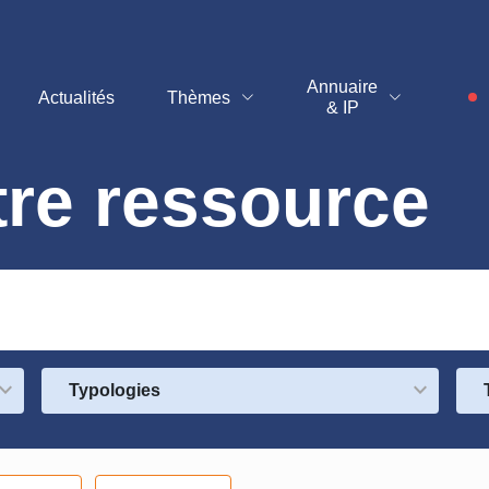
Annuaire
Actualités
Thèmes
& IP
I
tre ressource
Typologies