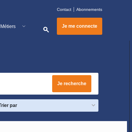
Contact
Abonnements
tpdemain
Je me connecte
Métiers
search
nfraClimat
Je recherche
Trier par