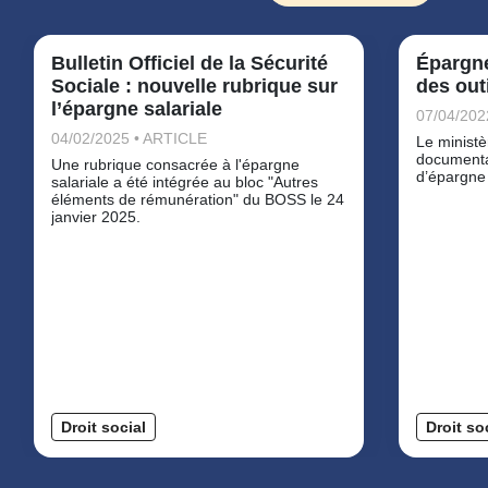
Bulletin Officiel de la Sécurité
Épargne 
Sociale : nouvelle rubrique sur
des out
l’épargne salariale
07/04/202
04/02/2025 • ARTICLE
Le ministè
documentat
Une rubrique consacrée à l'épargne
d’épargne 
salariale a été intégrée au bloc "Autres
éléments de rémunération" du BOSS le 24
janvier 2025.
Droit social
Droit so