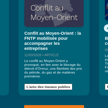
Conflit au Moyen-Orient : la
FNTP mobilisée pour
B
accompagner les
c
entreprises
0
11/03/2026 • ARTICLE
L
é
Le conflit au Moyen-Orient a
Tr
provoqué, en lien avec le blocage du
F
détroit d’Ormuz, une flambée des prix
ré
du pétrole, du gaz et de matières
premières.
L'actu des travaux publics