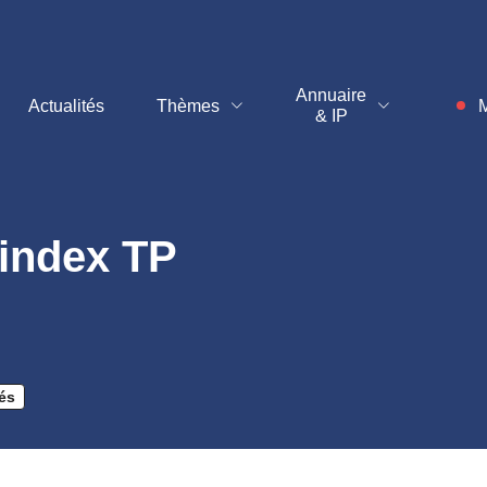
t
Annuaire
Actualités
Thèmes
M
& IP
Inf
 index TP
és