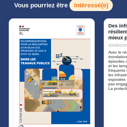
Vous pourriez être
intéressé(e)
Des inf
résilien
mieux 
30/09/202
Avec le ré
inondation
épisodes d
et les tem
fréquents 
les infras
exposées e
pas engagé
La protecti