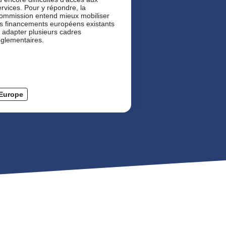
ervices. Pour y répondre, la
ommission entend mieux mobiliser
es financements européens existants
t adapter plusieurs cadres
églementaires.
Europe
Europe
Transition éco