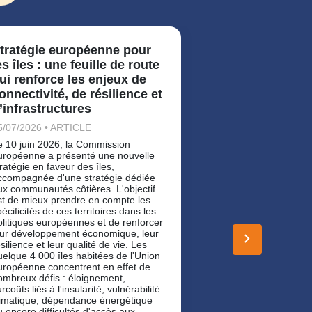
tratégie européenne pour
Règlement eu
es îles : une feuille de route
produits de c
ui renforce les enjeux de
que les entre
onnectivité, de résilience et
travaux publi
’infrastructures
savoir
5/07/2026 • ARTICLE
15/07/2026 • ART
e 10 juin 2026, la Commission
Le RPC 2024 pour
uropéenne a présenté une nouvelle
objectif : d'une part
tratégie en faveur des îles,
circulation des pr
ccompagnée d'une stratégie dédiée
au sein du marché
ux communautés côtières. L'objectif
d'autre part, gara
st de mieux prendre en compte les
et la comparabili
écificités de ces territoires dans les
des produits, y co
olitiques européennes et de renforcer
performances env
eur développement économique, leur
second volet const
keyboard_arrow_right
silience et leur qualité de vie. Les
majeure par rappo
uelque 4 000 îles habitées de l'Union
uropéenne concentrent en effet de
ombreux défis : éloignement,
rcoûts liés à l'insularité, vulnérabilité
limatique, dépendance énergétique
u encore difficultés d'accès aux