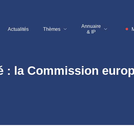
t
Annuaire
Actualités
Thèmes
M
& IP
Inf
é : la Commission euro