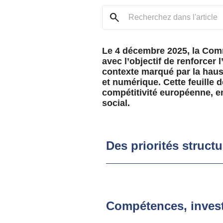
search
Le 4 décembre 2025, la Comm
avec l’objectif de renforcer l
contexte marqué par la hauss
et numérique. Cette feuille d
compétitivité européenne, e
social.
Des priorités struct
Compétences, invest