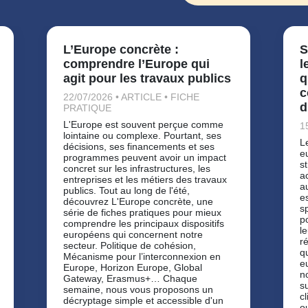
L’Europe concrète :
S
comprendre l’Europe qui
l
agit pour les travaux publics
q
c
22/07/2026 • ARTICLE • FICHE
d
PRATIQUE
L'Europe est souvent perçue comme
1
lointaine ou complexe. Pourtant, ses
L
décisions, ses financements et ses
e
programmes peuvent avoir un impact
s
concret sur les infrastructures, les
a
entreprises et les métiers des travaux
a
publics. Tout au long de l'été,
e
découvrez L'Europe concrète, une
sp
série de fiches pratiques pour mieux
p
comprendre les principaux dispositifs
l
européens qui concernent notre
ré
secteur. Politique de cohésion,
q
Mécanisme pour l’interconnexion en
e
Europe, Horizon Europe, Global
n
Gateway, Erasmus+… Chaque
su
semaine, nous vous proposons un
c
décryptage simple et accessible d'un
o