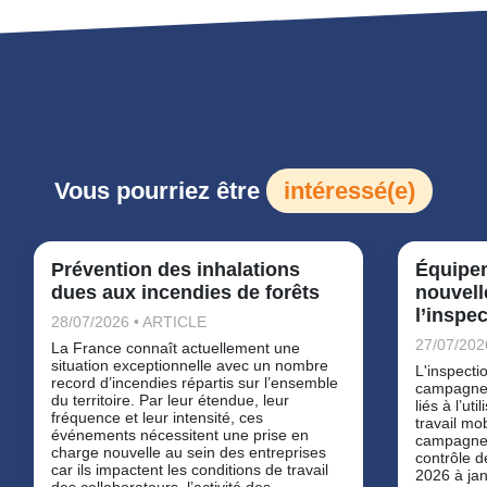
Vous pourriez être
intéressé(e)
Prévention des inhalations
Équipem
dues aux incendies de forêts
nouvel
l’inspec
28/07/2026 • ARTICLE
27/07/202
La France connaît actuellement une
situation exceptionnelle avec un nombre
L'inspecti
record d’incendies répartis sur l’ensemble
campagne 
du territoire. Par leur étendue, leur
liés à l’ut
fréquence et leur intensité, ces
travail mo
événements nécessitent une prise en
campagne
charge nouvelle au sein des entreprises
contrôle d
car ils impactent les conditions de travail
2026 à jan
des collaborateurs, l’activité des