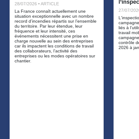
l’inspec
28/07/2026 • ARTICLE
27/07/202
La France connaît actuellement une
situation exceptionnelle avec un nombre
L'inspecti
record d’incendies répartis sur l’ensemble
campagne 
du territoire. Par leur étendue, leur
liés à l’ut
fréquence et leur intensité, ces
travail mo
événements nécessitent une prise en
campagne
charge nouvelle au sein des entreprises
contrôle d
car ils impactent les conditions de travail
2026 à jan
des collaborateurs, l’activité des
entreprises ou les modes opératoires sur
chantier.