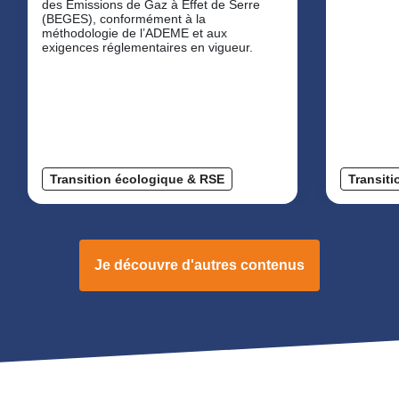
des Émissions de Gaz à Effet de Serre
(BEGES), conformément à la
méthodologie de l’ADEME et aux
exigences réglementaires en vigueur.
Transition écologique & RSE
Transit
Je découvre d'autres contenus