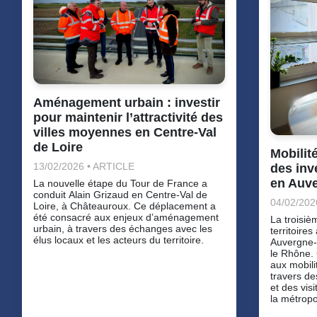
Aménagement urbain : investir
pour maintenir l’attractivité des
villes moyennes en Centre-Val
de Loire
Mobilit
13/02/2026 • ARTICLE
des inv
en Auv
La nouvelle étape du Tour de France a
conduit Alain Grizaud en Centre-Val de
04/02/202
Loire, à Châteauroux. Ce déplacement a
été consacré aux enjeux d’aménagement
La troisi
urbain, à travers des échanges avec les
territoire
élus locaux et les acteurs du territoire.
Auvergne-
le Rhône. 
aux mobili
travers de
et des vis
la métropo