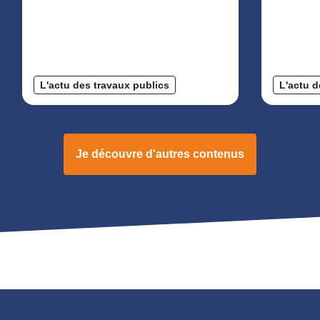
L'actu des travaux publics
L'actu d
Je découvre d'autres contenus