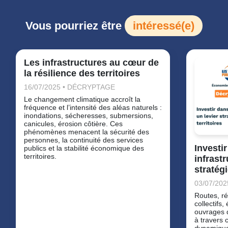
Vous pourriez être
intéressé(e)
Les infrastructures au cœur de
la résilience des territoires
16/07/2025 • DÉCRYPTAGE
Le changement climatique accroît la
fréquence et l’intensité des aléas naturels :
inondations, sécheresses, submersions,
canicules, érosion côtière. Ces
phénomènes menacent la sécurité des
personnes, la continuité des services
Investi
publics et la stabilité économique des
territoires.
infrastr
stratégi
03/07/20
Routes, ré
collectifs
ouvrages d
à travers c