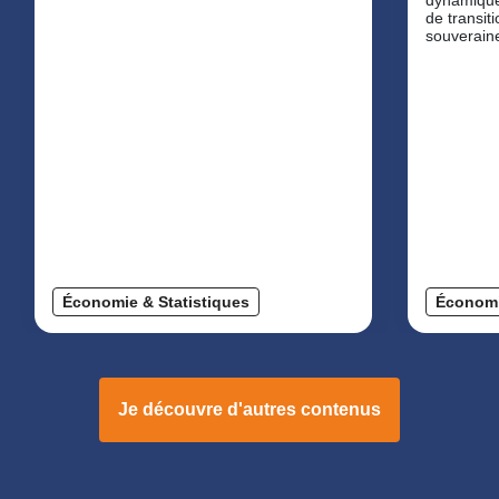
dynamiques
de transit
souveraine
Économie & Statistiques
Économi
Je découvre d'autres contenus