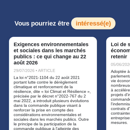
Vous pourriez être
intéressé(e)
Exigences environnementales
Loi de s
et sociales dans les marchés
économi
publics : ce qui change au 22
retenir
août 2026
05/06/202
29/07/2026 • ARTICLE
Adoptée à 
parlementai
La loi n°2021-1104 du 22 août 2021
vie écono
portant lutte contre le dérèglement
nombreuses
climatique et renforcement de la
à accélére
résilience, dite « loi Climat et Résilience »,
projets d'i
précisée par le décret n°2022-767 du 2
commande 
mai 2022, a introduit plusieurs évolutions
l'indemnisa
dans la commande publique visant à
contrats d
renforcer la prise en compte des
contrainte
considérations environnementales et
entreprise
sociales dans les marchés publics. Outre
mesures.
le principe de la participation de la
commande publique à l'atteinte des