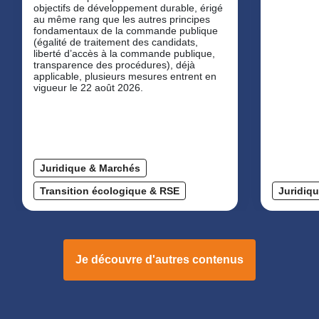
objectifs de développement durable, érigé
au même rang que les autres principes
fondamentaux de la commande publique
(égalité de traitement des candidats,
liberté d’accès à la commande publique,
transparence des procédures), déjà
applicable, plusieurs mesures entrent en
vigueur le 22 août 2026.
Juridique & Marchés
Transition écologique & RSE
Juridiq
Je découvre d'autres contenus