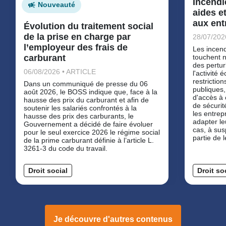
Incendi
Nouveauté
aides e
aux ent
Évolution du traitement social
de la prise en charge par
28/07/202
l’employeur des frais de
Les incend
carburant
touchent 
des pertur
06/08/2026 • ARTICLE
l'activité
restrictio
Dans un communiqué de presse du 06
publiques,
août 2026, le BOSS indique que, face à la
d'accès à 
hausse des prix du carburant et afin de
de sécurit
soutenir les salariés confrontés à la
les entrep
hausse des prix des carburants, le
adapter le
Gouvernement a décidé de faire évoluer
cas, à su
pour le seul exercice 2026 le régime social
partie de 
de la prime carburant définie à l’article L.
3261-3 du code du travail.
Droit social
Droit so
Je découvre d'autres contenus