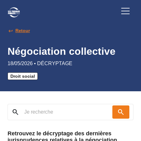
Retour
Négociation collective
18/05/2026 • DÉCRYPTAGE
Droit social
search
search
Retrouvez le décryptage des dernières
jurisprudences relatives à la négociation