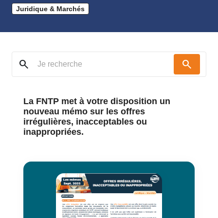
Juridique & Marchés
search
search
La FNTP met à votre disposition un
nouveau mémo sur les offres
irrégulières, inacceptables ou
inappropriées.