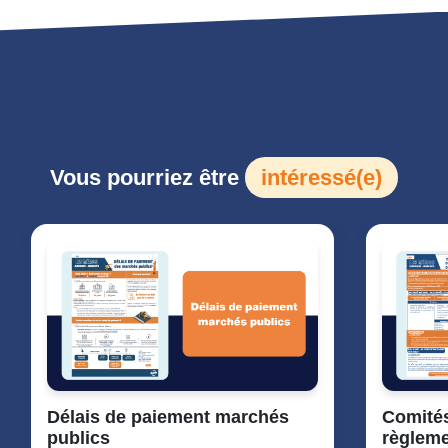
Vous pourriez être
intéressé(e)
Délais de paiement marchés
Comités
publics
règleme