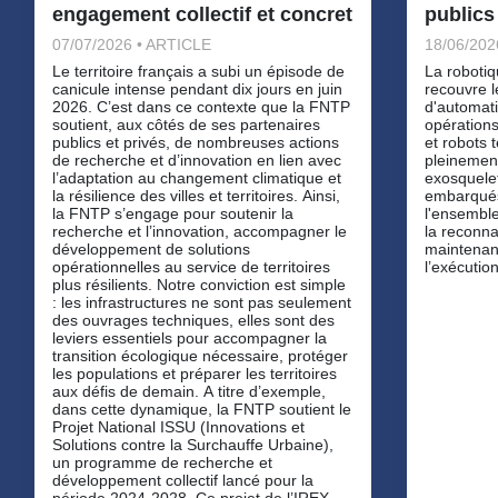
engagement collectif et concret
publics
07/07/2026 • ARTICLE
18/06/202
Le territoire français a subi un épisode de
La robotiq
canicule intense pendant dix jours en juin
recouvre l
2026. C’est dans ce contexte que la FNTP
d'automati
soutient, aux côtés de ses partenaires
opérations
publics et privés, de nombreuses actions
et robots
de recherche et d’innovation en lien avec
pleinemen
l’adaptation au changement climatique et
exosquele
la résilience des villes et territoires. Ainsi,
embarqués
la FNTP s’engage pour soutenir la
l'ensemble
recherche et l’innovation, accompagner le
la reconna
développement de solutions
maintenan
opérationnelles au service de territoires
l’exécution
plus résilients. Notre conviction est simple
: les infrastructures ne sont pas seulement
des ouvrages techniques, elles sont des
leviers essentiels pour accompagner la
transition écologique nécessaire, protéger
les populations et préparer les territoires
aux défis de demain. A titre d’exemple,
dans cette dynamique, la FNTP soutient le
Projet National ISSU (Innovations et
Solutions contre la Surchauffe Urbaine),
un programme de recherche et
développement collectif lancé pour la
période 2024-2028. Ce projet de l’IREX