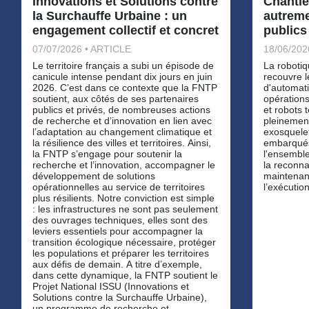
Innovations et Solutions contre
Chantie
la Surchauffe Urbaine : un
autreme
engagement collectif et concret
publics
07/07/2026 • ARTICLE
18/06/202
Le territoire français a subi un épisode de
La robotiq
canicule intense pendant dix jours en juin
recouvre l
2026. C’est dans ce contexte que la FNTP
d'automati
soutient, aux côtés de ses partenaires
opérations
publics et privés, de nombreuses actions
et robots
de recherche et d’innovation en lien avec
pleinemen
l’adaptation au changement climatique et
exosquele
la résilience des villes et territoires. Ainsi,
embarqués
la FNTP s’engage pour soutenir la
l'ensemble
recherche et l’innovation, accompagner le
la reconna
développement de solutions
maintenan
opérationnelles au service de territoires
l’exécution
plus résilients. Notre conviction est simple
: les infrastructures ne sont pas seulement
des ouvrages techniques, elles sont des
leviers essentiels pour accompagner la
transition écologique nécessaire, protéger
les populations et préparer les territoires
aux défis de demain. A titre d’exemple,
dans cette dynamique, la FNTP soutient le
Projet National ISSU (Innovations et
Solutions contre la Surchauffe Urbaine),
un programme de recherche et