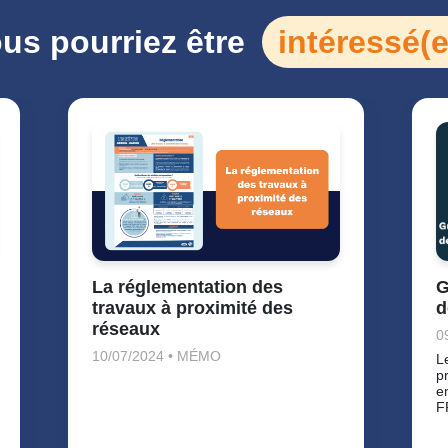
us pourriez être
intéressé(e
La réglementation des
G
travaux à proximité des
d
réseaux
0
10/07/2024 • MÉMO
L
p
e
F