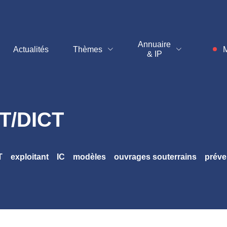
t
Annuaire
Actualités
Thèmes
M
& IP
Inf
DT/DICT
T
exploitant
IC
modèles
ouvrages souterrains
préve