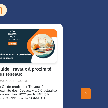
)
Travaux à pro
uide Travaux à proximité
réseaux : boît
es réseaux
18/12/2025 • ART
9/01/2023 • GUIDE
La FNTP met à vot
e Guide pratique « Travaux à
boîte à outils con
roximité des réseaux » a été actualisé
keyboard_arrow_right
proximité des rés
n novembre 2022 par la FNTP, la
FB, l'OPPBTP et la SGAM BTP.