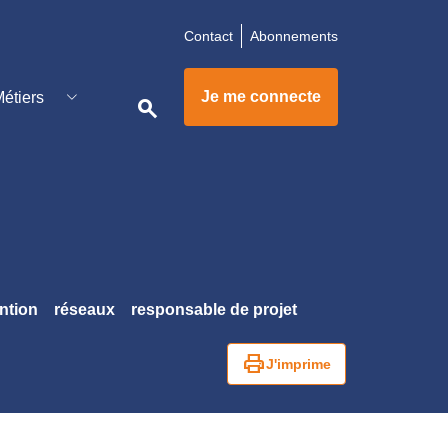
Contact
Abonnements
pdemain
Je me connecte
étiers
search
raClimat
ntion
réseaux
responsable de projet
print
J'imprime