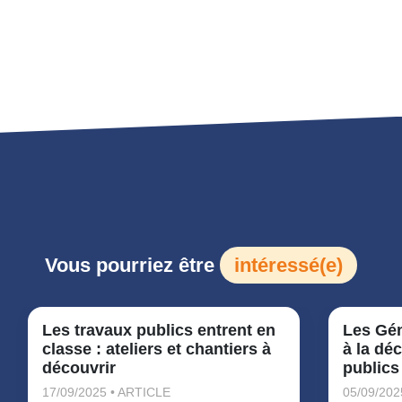
Vous pourriez être
intéressé(e)
Les travaux publics entrent en
Les Gén
classe : ateliers et chantiers à
à la dé
découvrir
public
17/09/2025 • ARTICLE
05/09/202