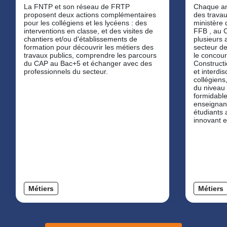
La FNTP et son réseau de FRTP
Chaque année, la Féd
proposent deux actions complémentaires
des travau
pour les collégiens et les lycéens : des
ministère 
interventions en classe, et des visites de
FFB , au CCCA-BTP, à l’ EFB et à
chantiers et/ou d'établissements de
plusieurs 
formation pour découvrir les métiers des
secteur de
travaux publics, comprendre les parcours
le concours « Les Génies 
du CAP au Bac+5 et échanger avec des
Construct
professionnels du secteur.
et interdis
collégiens
du niveau
formidable
enseignant
étudiants 
innovant e
Métiers
Métiers