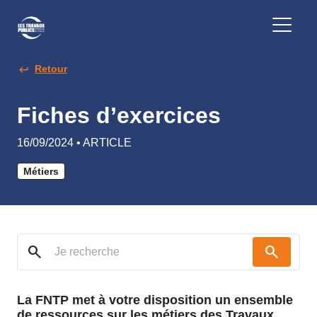
Retour
Fiches d’exercices
16/09/2024 • ARTICLE
Métiers
search
search
La FNTP met à votre disposition un ensemble
de ressources sur les métiers des Travaux