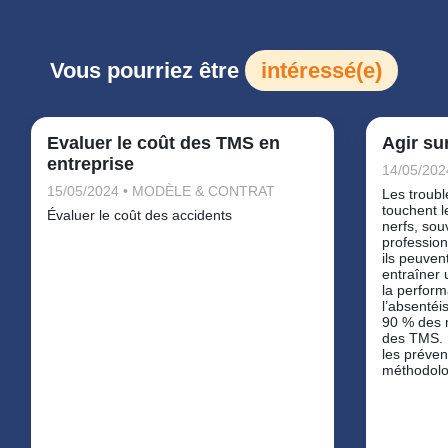
Vous pourriez être
intéressé(e)
Evaluer le coût des TMS en
Agir su
entreprise
14/05/202
15/05/2024 • MODÈLE & CONTRAT
Les troub
touchent l
Évaluer le coût des accidents
nerfs, souv
profession
ils peuvent
entraîner 
la perform
l’absentéi
90 % des m
des TMS. 
les préven
méthodolog