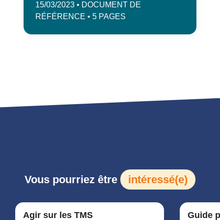
15/03/2023 • DOCUMENT DE
RÉFÉRENCE • 5 PAGES
Vous pourriez être
intéressé(e)
Agir sur les TMS
Guide p