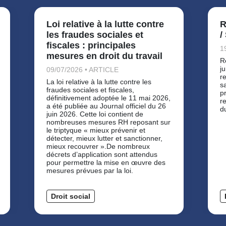
Loi relative à la lutte contre
R
les fraudes sociales et
/
fiscales : principales
1
mesures en droit du travail
R
j
09/07/2026 • ARTICLE
r
La loi relative à la lutte contre les
s
fraudes sociales et fiscales,
p
définitivement adoptée le 11 mai 2026,
r
a été publiée au Journal officiel du 26
d
juin 2026. Cette loi contient de
nombreuses mesures RH reposant sur
le triptyque « mieux prévenir et
détecter, mieux lutter et sanctionner,
mieux recouvrer ».De nombreux
décrets d’application sont attendus
pour permettre la mise en œuvre des
mesures prévues par la loi.
Droit social