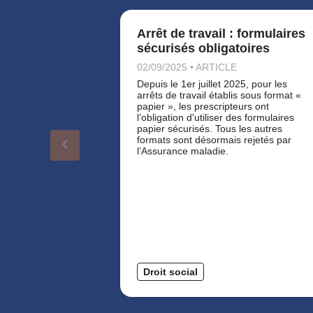
Arrêt de travail : formulaires
sécurisés obligatoires
02/09/2025 • ARTICLE
Depuis le 1er juillet 2025, pour les
arrêts de travail établis sous format «
papier », les prescripteurs ont
l’obligation d'utiliser des formulaires
papier sécurisés. Tous les autres
formats sont désormais rejetés par
keyboard_arrow_left
l’Assurance maladie.
Droit social