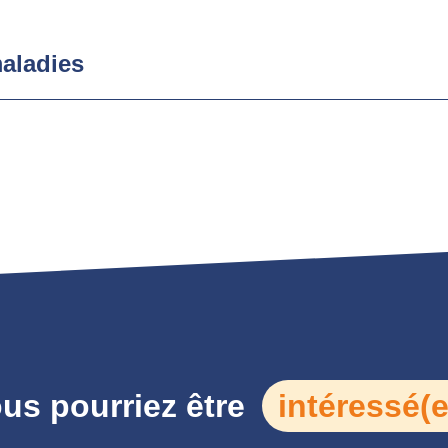
maladies
us pourriez être
intéressé(e