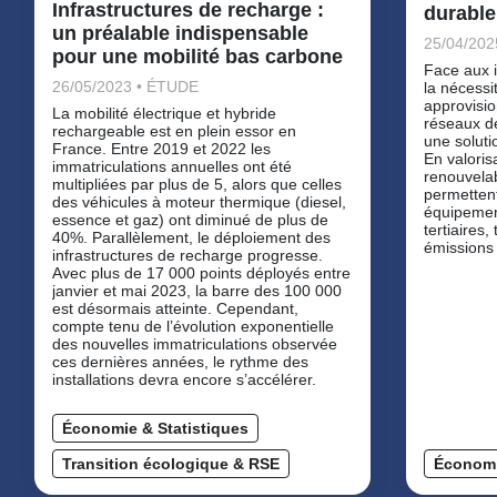
Infrastructures de recharge :
durabl
un préalable indispensable
25/04/202
pour une mobilité bas carbone
Face aux i
26/05/2023 • ÉTUDE
la nécessi
approvisi
La mobilité électrique et hybride
réseaux d
rechargeable est en plein essor en
une solutio
France. Entre 2019 et 2022 les
En valoris
immatriculations annuelles ont été
renouvelab
multipliées par plus de 5, alors que celles
permetten
des véhicules à moteur thermique (diesel,
équipement
essence et gaz) ont diminué de plus de
tertiaires,
40%. Parallèlement, le déploiement des
émissions
infrastructures de recharge progresse.
Avec plus de 17 000 points déployés entre
janvier et mai 2023, la barre des 100 000
est désormais atteinte. Cependant,
compte tenu de l’évolution exponentielle
des nouvelles immatriculations observée
ces dernières années, le rythme des
installations devra encore s’accélérer.
Économie & Statistiques
Transition écologique & RSE
Économi