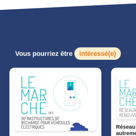
Vous pourriez être
intéressé(e)
Réseau 
autreme