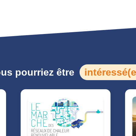
us pourriez être
intéressé(e