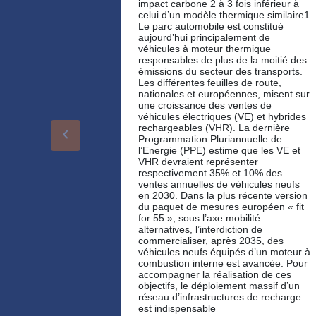
impact carbone 2 à 3 fois inférieur à
celui d’un modèle thermique similaire1.
Le parc automobile est constitué
aujourd’hui principalement de
véhicules à moteur thermique
responsables de plus de la moitié des
émissions du secteur des transports.
Les différentes feuilles de route,
nationales et européennes, misent sur
une croissance des ventes de
véhicules électriques (VE) et hybrides
rechargeables (VHR). La dernière
keyboard_arrow_left
Programmation Pluriannuelle de
l’Energie (PPE) estime que les VE et
VHR devraient représenter
respectivement 35% et 10% des
ventes annuelles de véhicules neufs
en 2030. Dans la plus récente version
du paquet de mesures européen « fit
for 55 », sous l’axe mobilité
alternatives, l’interdiction de
commercialiser, après 2035, des
véhicules neufs équipés d’un moteur à
combustion interne est avancée. Pour
accompagner la réalisation de ces
objectifs, le déploiement massif d’un
réseau d’infrastructures de recharge
est indispensable