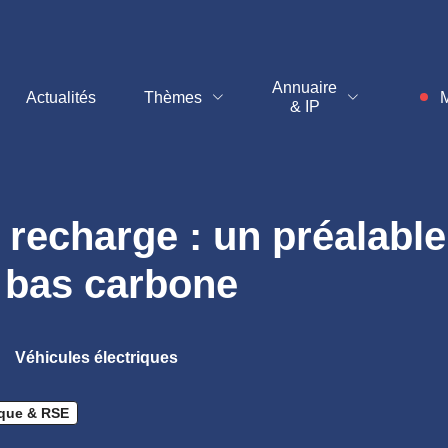
t
Annuaire
Actualités
Thèmes
M
& IP
Inf
e recharge : un préalabl
 bas carbone
Véhicules électriques
ique & RSE