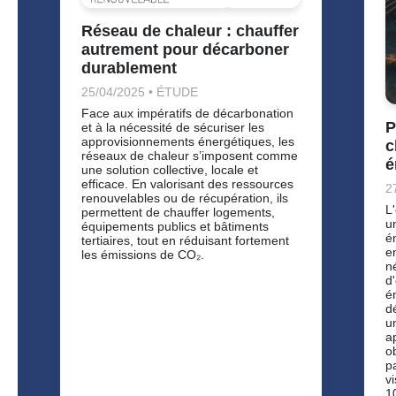
Réseau de chaleur : chauffer
autrement pour décarboner
durablement
25/04/2025 • ÉTUDE
Face aux impératifs de décarbonation
P
et à la nécessité de sécuriser les
approvisionnements énergétiques, les
c
réseaux de chaleur s’imposent comme
é
une solution collective, locale et
efficace. En valorisant des ressources
2
renouvelables ou de récupération, ils
L
permettent de chauffer logements,
u
équipements publics et bâtiments
é
tertiaires, tout en réduisant fortement
e
les émissions de CO₂.
n
d
é
d
u
a
o
p
v
1