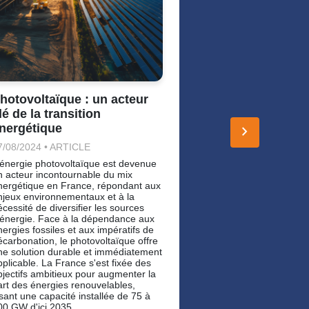
pétrole (29%) et le nucléaire (40%). Sa
consommation, sta
années 2000, se r
prioritairement ent
résidentiel (31%), 
ainsi que la production d’électricité et
de chaleur (19%). 
source d’énergie a un fort
hotovoltaïque : un acteur
environnemental :
de plus de 60% des ém
lé de la transition
du parc résidentiel
nergétique
keyboard_arrow_right
quasi-totalité du g
consommé en France est importée,
7/08/2024 • ARTICLE
principalement de 
'énergie photovoltaïque est devenue
Russie. Au vu des
n acteur incontournable du mix
environnementaux 
nergétique en France, répondant aux
actuels (conflit ru
njeux environnementaux et à la
substitution du gaz naturel par des
écessité de diversifier les sources
sources renouvela
'énergie. Face à la dépendance aux
que jamais une u
nergies fossiles et aux impératifs de
écarbonation, le photovoltaïque offre
ne solution durable et immédiatement
pplicable. La France s'est fixée des
bjectifs ambitieux pour augmenter la
art des énergies renouvelables,
isant une capacité installée de 75 à
00 GW d'ici 2035.