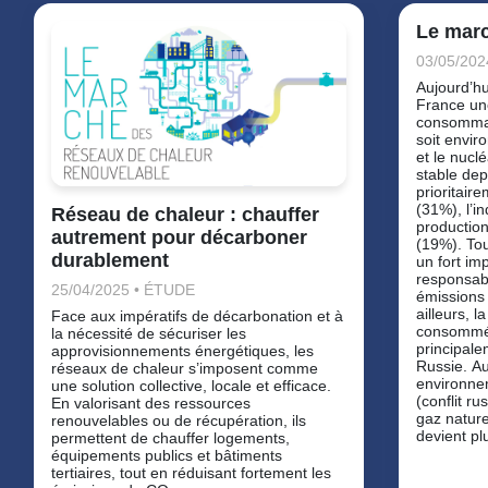
Le marc
03/05/202
Aujourd’hu
France une
consommati
soit envir
et le nucl
stable dep
prioritaire
(31%), l’in
Réseau de chaleur : chauffer
production 
autrement pour décarboner
(19%). Tou
durablement
un fort impact environnemental : elle est
responsab
25/04/2025 • ÉTUDE
émissions totales du parc résidentiel. Pa
ailleurs, l
Face aux impératifs de décarbonation et à
consommé en France est
la nécessité de sécuriser les
principale
approvisionnements énergétiques, les
Russie. A
réseaux de chaleur s’imposent comme
environnem
une solution collective, locale et efficace.
(conflit ru
En valorisant des ressources
gaz nature
renouvelables ou de récupération, ils
devient pl
permettent de chauffer logements,
équipements publics et bâtiments
tertiaires, tout en réduisant fortement les