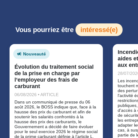
Vous pourriez être
intéressé(e)
Incendi
Nouveauté
aides e
aux ent
Évolution du traitement social
de la prise en charge par
28/07/202
l’employeur des frais de
Les incend
carburant
touchent 
des pertur
06/08/2026 • ARTICLE
l'activité
restrictio
Dans un communiqué de presse du 06
publiques,
août 2026, le BOSS indique que, face à la
d'accès à 
hausse des prix du carburant et afin de
de sécurit
soutenir les salariés confrontés à la
les entrep
hausse des prix des carburants, le
adapter le
Gouvernement a décidé de faire évoluer
cas, à su
pour le seul exercice 2026 le régime social
partie de 
de la prime carburant définie à l’article L.