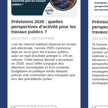
Prévisions 2026 : quelles
Prévisi
perspectives d’activité pour les
perspec
travaux publics ?
travaux
28/11/2025 • DÉCRYPTAGE
29/10/20
Loin du rebond habituel observé en année
Si l’année
pré-électorale, l’année 2025 s’annonce
favorable 
déjà en recul pour les travaux publics,
secteur p
avec un repli d’activité anticipé à -1% en
estimée à
volume. Cette baisse devrait s’accentuer
élections 
en 2026, sous l’effet conjugué des
perspectiv
élections municipales et d’un contexte
assombrie
budgétaire et politique tendu laissant
envisagée
prévoir une contraction plus marquée que
impacteron
lors des précédents cycles.
contrediron
écologique