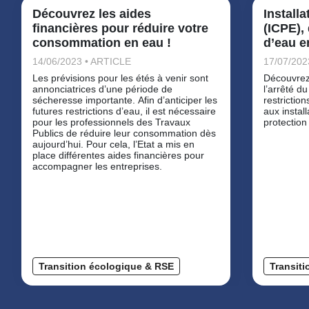
Découvrez les aides
Installa
financières pour réduire votre
(ICPE), 
consommation en eau !
d’eau e
14/06/2023 • ARTICLE
17/07/202
Les prévisions pour les étés à venir sont
Découvrez
annonciatrices d’une période de
l’arrêté du
sécheresse importante. Afin d’anticiper les
restrictio
futures restrictions d’eau, il est nécessaire
aux instal
pour les professionnels des Travaux
protection
Publics de réduire leur consommation dès
aujourd’hui. Pour cela, l’Etat a mis en
place différentes aides financières pour
accompagner les entreprises.
Transition écologique & RSE
Transit