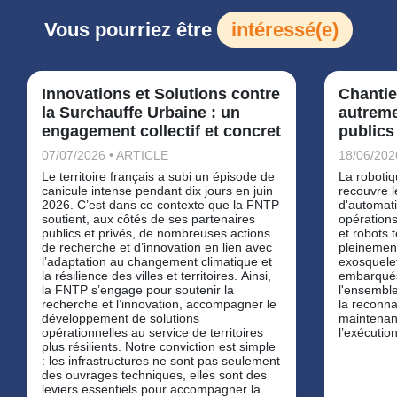
Vous pourriez être
intéressé(e)
Innovations et Solutions contre
Chantie
la Surchauffe Urbaine : un
autreme
engagement collectif et concret
publics
07/07/2026 • ARTICLE
18/06/202
Le territoire français a subi un épisode de
La robotiq
canicule intense pendant dix jours en juin
recouvre l
2026. C’est dans ce contexte que la FNTP
d'automati
soutient, aux côtés de ses partenaires
opérations
publics et privés, de nombreuses actions
et robots
de recherche et d’innovation en lien avec
pleinemen
l’adaptation au changement climatique et
exosquele
la résilience des villes et territoires. Ainsi,
embarqués
la FNTP s’engage pour soutenir la
l'ensemble
recherche et l’innovation, accompagner le
la reconna
développement de solutions
maintenan
opérationnelles au service de territoires
l’exécution
plus résilients. Notre conviction est simple
: les infrastructures ne sont pas seulement
des ouvrages techniques, elles sont des
leviers essentiels pour accompagner la