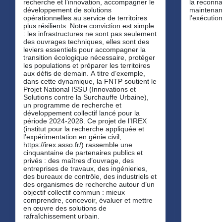
recherche et l’innovation, accompagner le
la reconna
développement de solutions
maintenan
opérationnelles au service de territoires
l’exécution
plus résilients. Notre conviction est simple
: les infrastructures ne sont pas seulement
des ouvrages techniques, elles sont des
leviers essentiels pour accompagner la
transition écologique nécessaire, protéger
les populations et préparer les territoires
aux défis de demain. A titre d’exemple,
dans cette dynamique, la FNTP soutient le
Projet National ISSU (Innovations et
Solutions contre la Surchauffe Urbaine),
un programme de recherche et
développement collectif lancé pour la
période 2024-2028. Ce projet de l’IREX
(institut pour la recherche appliquée et
l’expérimentation en génie civil,
https://irex.asso.fr/) rassemble une
cinquantaine de partenaires publics et
privés : des maîtres d’ouvrage, des
entreprises de travaux, des ingénieries,
des bureaux de contrôle, des industriels et
des organismes de recherche autour d’un
objectif collectif commun : mieux
comprendre, concevoir, évaluer et mettre
en œuvre des solutions de
rafraîchissement urbain.