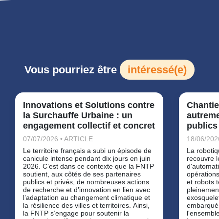
Vous pourriez être
intéressé(e)
Innovations et Solutions contre
Chantie
la Surchauffe Urbaine : un
autreme
engagement collectif et concret
publics
07/07/2026 • ARTICLE
18/06/202
Le territoire français a subi un épisode de
La robotiq
canicule intense pendant dix jours en juin
recouvre l
2026. C’est dans ce contexte que la FNTP
d'automati
soutient, aux côtés de ses partenaires
opérations
publics et privés, de nombreuses actions
et robots
de recherche et d’innovation en lien avec
pleinemen
l’adaptation au changement climatique et
exosquele
la résilience des villes et territoires. Ainsi,
embarqués
la FNTP s’engage pour soutenir la
l'ensemble