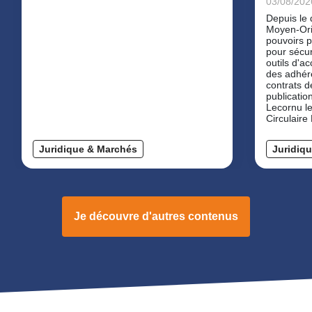
03/08/202
Depuis le 
Moyen-Ori
pouvoirs p
pour sécuriser
outils d'a
des adhér
contrats 
publicatio
Lecornu le
Circulaire
Juridique & Marchés
Juridiq
Je découvre d'autres contenus