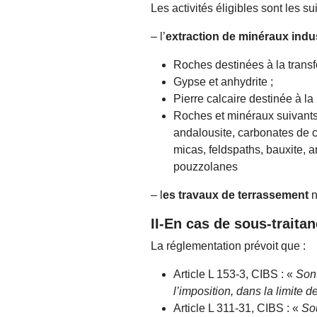
Les activités éligibles sont les su
– l’
extraction de minéraux indus
Roches destinées à la transf
Gypse et anhydrite ;
Pierre calcaire destinée à la
Roches et minéraux suivants,
andalousite, carbonates de c
micas, feldspaths, bauxite, 
pouzzolanes
– l
es travaux de terrassement
n
II-En cas de sous-traitan
La réglementation prévoit que :
Article L 153-3, CIBS : «
Sont
l’imposition, dans la limite d
Article L 311-31, CIBS : «
Sou