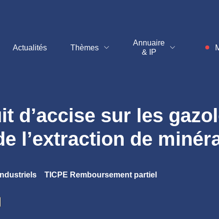
t
Annuaire
Actualités
Thèmes
M
& IP
Inf
duit d’accise sur les ga
e l’extraction de minér
ndustriels
TICPE Remboursement partiel