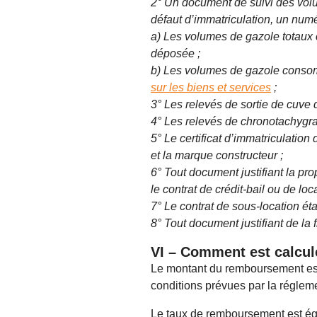
2° Un document de suivi des volu
défaut d’immatriculation, un numé
a) Les volumes de gazole totaux
déposée ;
b) Les volumes de gazole consom
sur les biens et services
;
3° Les relevés de sortie de cuve
4° Les relevés de chronotachygra
5° Le certificat d’immatriculation
et la marque constructeur ;
6° Tout document justifiant la pro
le contrat de crédit-bail ou de loca
7° Le contrat de sous-location étab
8° Tout document justifiant de la 
VI – Comment est calcu
Le montant du remboursement est
conditions prévues par la réglem
Le taux de remboursement est égal