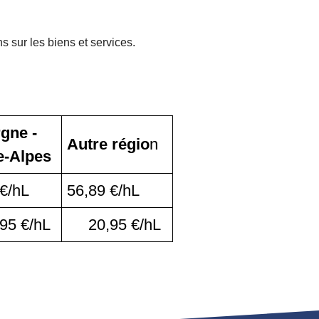
s sur les biens et services.
gne -
Autre régio
n
-Alpes
 €/hL
56,89 €/hL
5 €/hL
20,95 €/hL