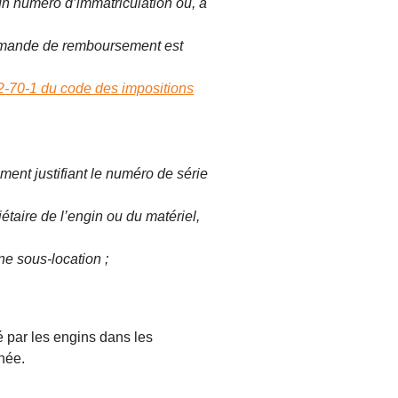
n numéro d’immatriculation ou, à
 demande de remboursement est
12-70-1 du code des impositions
ument justifiant le numéro de série
iétaire de l’engin ou du matériel,
une sous-location ;
par les engins dans les
née.