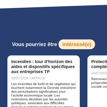
Vous pourriez être
intéressé(e)
Incendies : tour d’horizon des
Protect
aides et dispositifs spécifiques
complé
aux entreprises TP
20/07/20
28/07/2026 • ARTICLE
Retrouvez
jurisprude
Les incendies de forêt et de végétation qui
sociale co
touchent notamment la Gironde entraînent
des perturbations significatives pour
l'activité économique locale. Les
restrictions décidées par les autorités
publiques, associées aux difficultés
d'accès à certains secteurs et aux enjeux