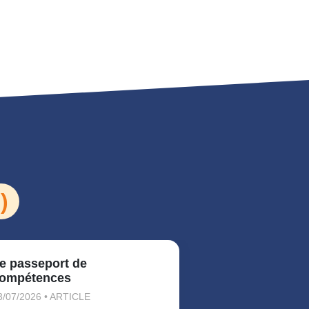
)
e passeport de
La période d
ompétences
30/06/2026 • ART
3/07/2026 • ARTICLE
La loi du 24 octo