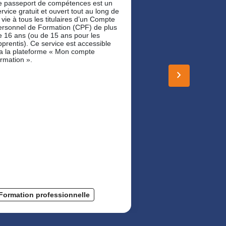
l’ANI sur les transi
e passeport de compétences est un
reconversions pro
ervice gratuit et ouvert tout au long de
en juin, a créé un
 vie à tous les titulaires d’un Compte
intitulé « la pério
ersonnel de Formation (CPF) de plus
Afin que le disposi
e 16 ans (ou de 15 ans pour les
applicable, deux 
pprentis). Ce service est accessible
préciser les diffé
ia la plateforme « Mon compte
mise en œuvre (dé
ormation ».
n° 2026-40 du 28 j
keyboard_arrow_right
Formation professionnelle
Formation prof