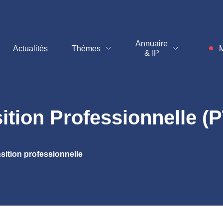
t
Annuaire
Actualités
Thèmes
M
& IP
Inf
sition Professionnelle (
sition professionnelle