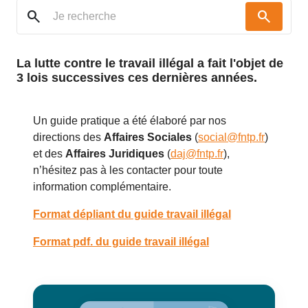
search
search
La lutte contre le travail illégal a fait l'objet de
3 lois successives ces dernières années.
Un guide pratique a été élaboré par nos
directions des
Affaires Sociales
(
social@fntp.fr
)
et des
Affaires Juridiques
(
daj@fntp.fr
),
n’hésitez pas à les contacter pour toute
information complémentaire.
Format dépliant du guide travail illégal
Format pdf. du guide travail illégal