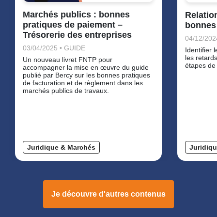
Marchés publics : bonnes
Relatio
pratiques de paiement –
bonnes 
Trésorerie des entreprises
04/12/202
03/04/2025 • GUIDE
Identifier
les retard
Un nouveau livret FNTP pour
étapes de 
accompagner la mise en œuvre du guide
publié par Bercy sur les bonnes pratiques
de facturation et de règlement dans les
marchés publics de travaux.
Juridique & Marchés
Juridiq
Je découvre d'autres contenus