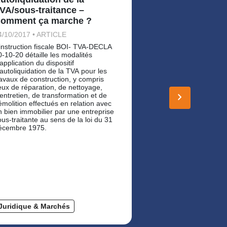
VA/sous-traitance –
rangs de sièg
omment ça marche ?
dernières act
4/10/2017 • ARTICLE
29/08/2025 • ART
’instruction fiscale BOI- TVA-DECLA
Suite aux demand
0-10-20 détaille les modalités
l'administration fis
application du dispositif
régime fiscal des 
'autoliquidation de la TVA pour les
ressort que les c
ravaux de construction, y compris
de 3 rangs de siè
eux de réparation, de nettoyage,
champs de la taxe 
keyboard_arrow_right
'entretien, de transformation et de
véhicules de touri
émolition effectués en relation avec
économique (ex-T
n bien immobilier par une entreprise
2025 et que les e
ous-traitante au sens de la loi du 31
déduire la TVA aya
écembre 1975.
ce types de camio
Juridique & Marchés
Juridique & Ma