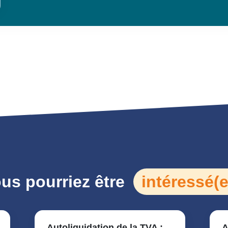
us pourriez être
intéressé(e
Autoliquidation de la TVA :
A