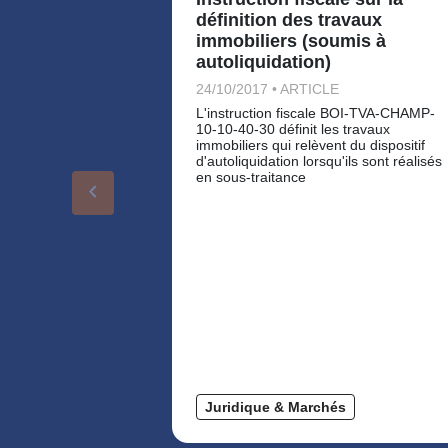
définition des travaux
immobiliers (soumis à
autoliquidation)
24/10/2017 • ARTICLE
L'instruction fiscale BOI-TVA-CHAMP-
10-10-40-30 définit les travaux
immobiliers qui relèvent du dispositif
d'autoliquidation lorsqu'ils sont réalisés
en sous-traitance
keyboard_arrow_left
Juridique & Marchés