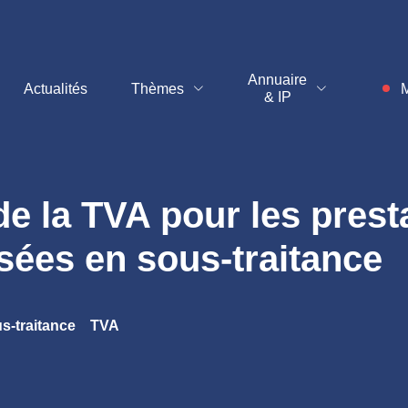
t
Annuaire
Actualités
Thèmes
M
& IP
Inf
de la TVA pour les prest
isées en sous-traitance
s-traitance
TVA