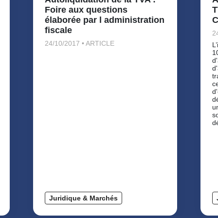
Foire aux questions
T
élaborée par l administration
C
fiscale
2
24/10/2017 • ARTICLE
L
1
d'
d
t
c
d
d
u
s
d
Juridique & Marchés