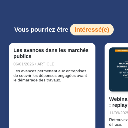
Vous pourriez être
intéressé(e)
Les avances dans les marchés
publics
06/01/2026 • ARTICLE
Les avances permettent aux entreprises
de couvrir les dépenses engagées avant
le démarrage des travaux.
Webinai
: repla
11/09/202
Retrouvez 
diffusé.